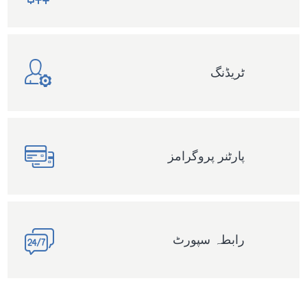
ٹریڈنگ
پارٹنر پروگرامز
رابطہ سپورٹ