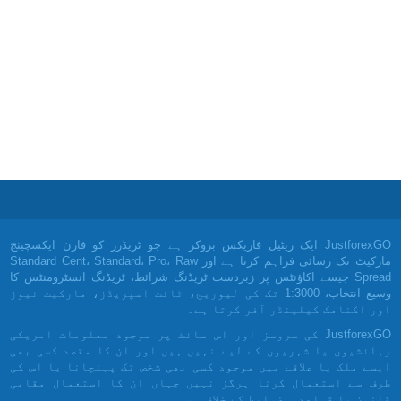
JustforexGO ایک ریٹیل فاریکس بروکر ہے جو ٹریڈرز کو فارن ایکسچینج
مارکیٹ تک رسائی فراہم کرتا ہے اور Standard Cent، Standard، Pro، Raw
Spread جیسے اکاؤنٹس پر زبردست ٹریڈنگ شرائط، ٹریڈنگ انسٹرومنٹس کا
وسیع انتخاب، 1:3000 تک کی لیوریج، ٹائٹ اسپریڈز، مارکیٹ نیوز
اور اکنامک کیلینڈر آفر کرتا ہے۔
JustforexGO کی سروسز اور اس سائٹ پر موجود معلومات امریکی
رہائشیوں یا شہریوں کے لیے نہیں ہیں اور ان کا مقصد کسی بھی
ایسے ملک یا علاقے میں موجود کسی بھی شخص تک پہنچانا یا اس کی
طرف سے استعمال کرنا ہرگز نہیں جہاں ان کا استعمال مقامی
قانون یا قواعد و ضوابط کے خلاف ہو۔